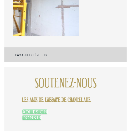
Navigation
TRAVAUX INTÉRIEURS
de
l’article
SOUTENEZ-NOUS
LES AMIS DE L'ABBAYE DE CHANCELADE
ADHESION
DONS IR