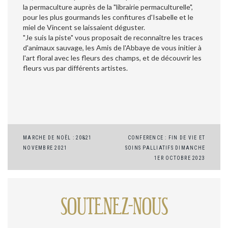
la permaculture auprès de la "librairie permaculturelle",
pour les plus gourmands les confitures d'Isabelle et le
miel de Vincent se laissaient déguster.
"Je suis la piste" vous proposait de reconnaître les traces
d'animaux sauvage, les Amis de l'Abbaye de vous initier à
l'art floral avec les fleurs des champs, et de découvrir les
fleurs vus par différents artistes.
Navigation
MARCHE DE NOËL : 20&21
CONFERENCE : FIN DE VIE ET
NOVEMBRE 2021
SOINS PALLIATIFS DIMANCHE
de
1ER OCTOBRE 2023
l’article
SOUTENEZ-NOUS