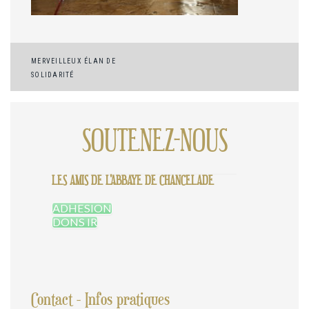
Navigation
MERVEILLEUX ÉLAN DE
SOLIDARITÉ
de
l’article
SOUTENEZ-NOUS
LES AMIS DE L'ABBAYE DE CHANCELADE
ADHESION
DONS IR
Contact - Infos pratiques