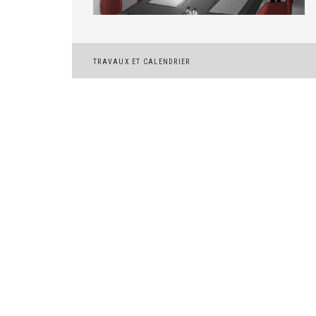
Navigation
TRAVAUX ET CALENDRIER
de
l’article