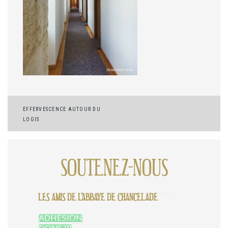
Navigation
EFFERVESCENCE AUTOUR DU
LOGIS
de
l’article
SOUTENEZ-NOUS
LES AMIS DE L'ABBAYE DE CHANCELADE
ADHESION
DONS IR