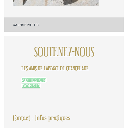
Navigation
GALERIE PHOTOS
de
l’article
SOUTENEZ-NOUS
LES AMIS DE L'ABBAYE DE CHANCELADE
ADHESION
DONS IR
Contact - Infos pratiques