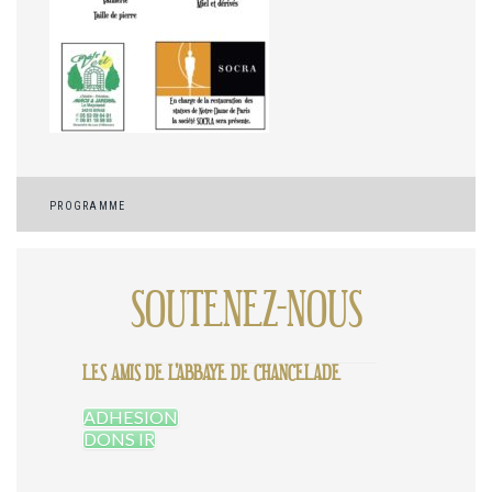
Navigation
PROGRAMME
de
l’article
SOUTENEZ-NOUS
LES AMIS DE L'ABBAYE DE CHANCELADE
ADHESION
DONS IR