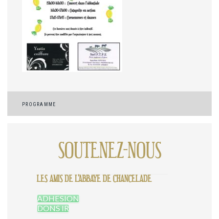
Navigation
PROGRAMME
de
l’article
SOUTENEZ-NOUS
LES AMIS DE L'ABBAYE DE CHANCELADE
ADHESION
DONS IR