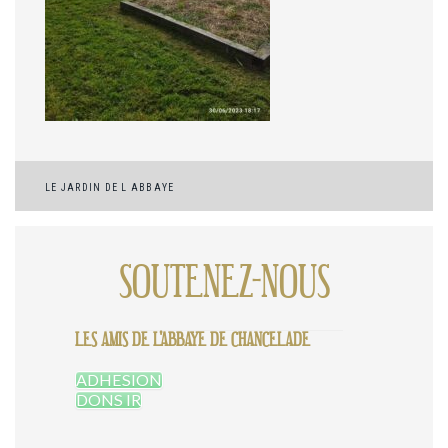
Navigation
LE JARDIN DE L ABBAYE
de
l’article
SOUTENEZ-NOUS
LES AMIS DE L'ABBAYE DE CHANCELADE
ADHESION
DONS IR