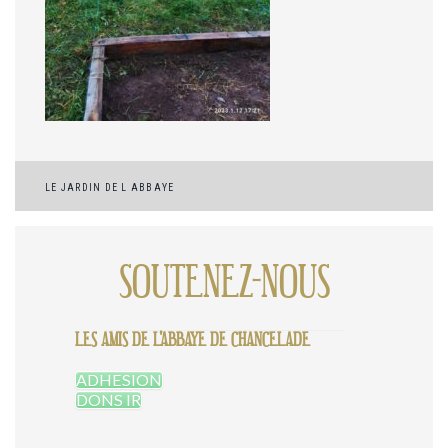
Navigation
LE JARDIN DE L ABBAYE
de
l’article
SOUTENEZ-NOUS
LES AMIS DE L'ABBAYE DE CHANCELADE
ADHESION
DONS IR