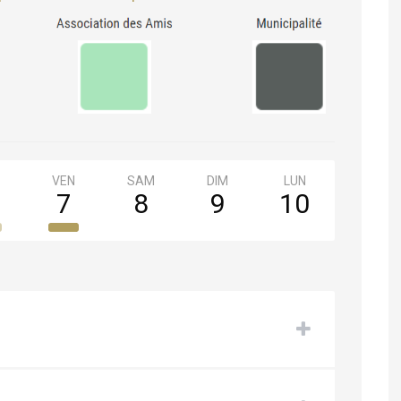
VEN
SAM
DIM
LUN
MAR
7
8
9
10
11