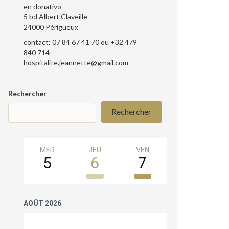
en donativo
5 bd Albert Claveille
24000 Périgueux
contact: 07 84 67 41 70 ou +32 479
840 714
hospitalite.jeannette@gmail.com
Rechercher
Rechercher
MER
JEU
VEN
SAM
5
6
7
8
AOÛT 2026