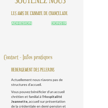
LES AMIS DE L'ABBAYE DE CHANCELADE
ADHESION
DONS IR
MER
JEU
VEN
SAM
DIM
12
13
14
15
16
Contact - Infos pratiques
HEBERGEMENT DES PELERINS
Actuellement nous n’avons pas de
structures d’accueil.
Vous pouvez bénéficier d’un accueil
chrétien et familial à l’
Hospitalité
Jeannette,
accueil sur présentation
de la crédentiale en demi-pension et