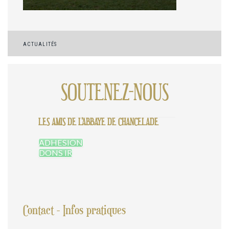
Navigation
ACTUALITÉS
de
l’article
SOUTENEZ-NOUS
LES AMIS DE L'ABBAYE DE CHANCELADE
ADHESION
DONS IR
Contact - Infos pratiques