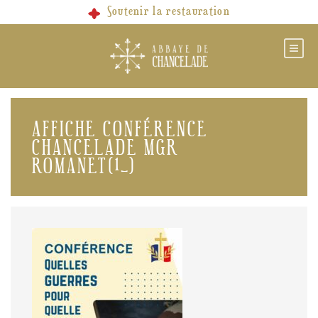
Skip
Soutenir la restauration
to
content
AFFICHE CONFÉRENCE
CHANCELADE MGR
ROMANET(1_)